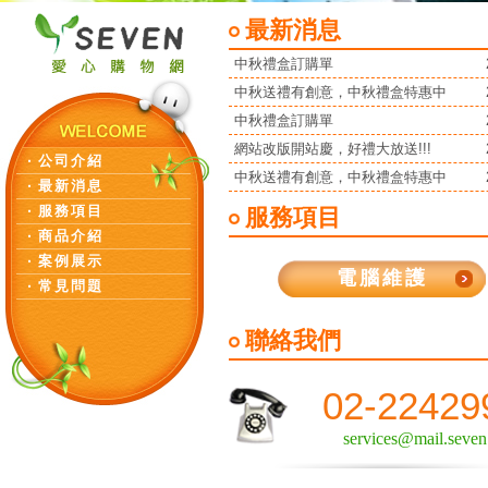
最新消息
中秋禮盒訂購單
中秋送禮有創意，中秋禮盒特惠中
中秋禮盒訂購單
網站改版開站慶，好禮大放送!!!
‧
公司介紹
中秋送禮有創意，中秋禮盒特惠中
‧
最新消息
‧
服務項目
服務項目
‧
商品介紹
‧
案例展示
電腦維護
‧
常見問題
聯絡我們
02-22429
services@mail.seve