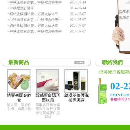
中秋送禮有創意，中秋禮盒特惠中
2014-07-14
中秋禮盒訂購單
2014-07-14
職務名
網站改版開站慶，好禮大放送!!!
2014-07-07
職務名
中秋送禮有創意，中秋禮盒特惠中
2014-07-07
網站改版開站慶，好禮大放送!!!
2014-07-07
中秋送禮有創意，中秋禮盒特惠中
2014-07-07
最新商品
聯絡我們
您可撥打客服專
02-2
service
情竇初開金紗
蠶絲蛋白隱形
絲凝萃修護滋
客服時間:AM9
盒
面膜霜
養保濕露
情人禮、新娘伴
萃取多種植物精
手禮、婚禮小物
華與生物科技研
發之蠶絲蛋白質
製成