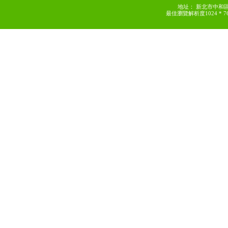
地址： 新北市中和區南山
最佳瀏覽解析度1024 * 768 以