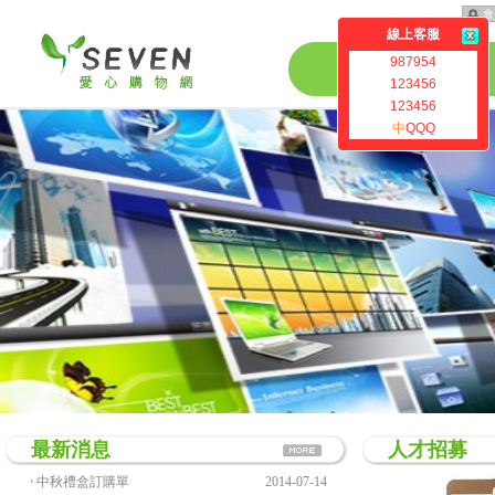
會
線上客服
987954
公司介紹
123456
123456
中
QQQ
最新消息
人才招募
中秋禮盒訂購單
2014-07-14