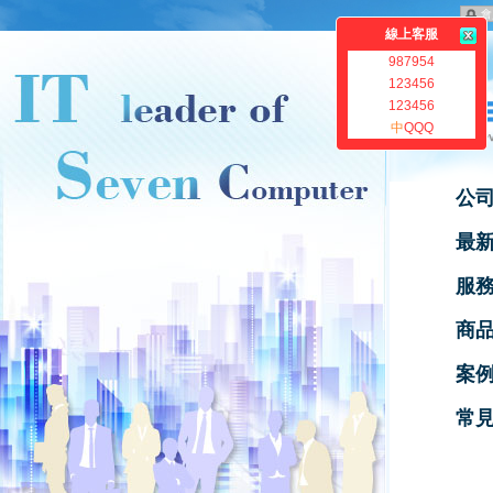
會
線上客服
987954
123456
123456
中
QQQ
公
最
服
商
案
常