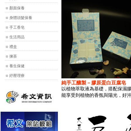
顏面保養
身體頭髮保養
手工香皂
生活用品
禮盒
揀茶
養生保健
紓壓理療
純手工釀製－膠原蛋白豆腐皂
以植物萃取液為基礎，搭配保濕
能享受到植物的香氛與陽光
，
好