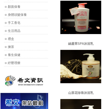
顏面保養
身體頭髮保養
手工香皂
生活用品
禮盒
絲凝萃SPA沐浴乳
揀茶
養生保健
紓壓理療
山茶花珍珠沐浴乳