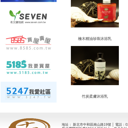
檜木精油珍珠沐浴乳
竹炭柔膚沐浴乳
地址： 新北市中和區南山路19號 │ 電話：02-2