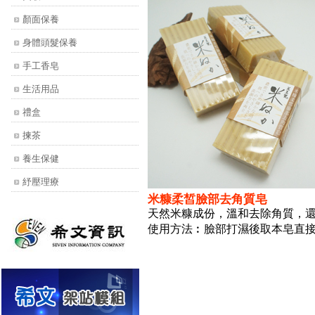
顏面保養
身體頭髮保養
手工香皂
生活用品
禮盒
揀茶
養生保健
紓壓理療
米糠柔皙臉部去角質皂
天然米糠成份，溫和去除角質，
使用方法︰臉部打濕後取本皂直