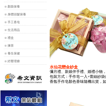
顏面保養
身體頭髮保養
手工香皂
生活用品
禮盒
揀茶
養生保健
紓壓理療
水仙花戀金紗盒
彌月禮、新娘伴手禮、婚禮小物
包裝方式：手作皂一入+蕾絲紗袋(
香氛手作皂顏色香味隨機出貨，